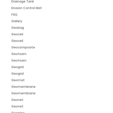
Drainage Tank
Erosion Control Mat
FAQ
Gallery
Geobag
Geocell
Geocell
Geocomposite
Geofoam
Geofoam
Geogrid
Geogrid
Geomat
Geomembrane
Geomembrane
Geonet
Geonet
Geopipe