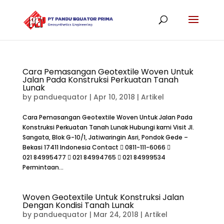
Cara Pemasangan Geotextile Woven Untuk
Jalan Pada Konstruksi Perkuatan Tanah
Lunak
by
panduequator
|
Apr 10, 2018
|
Artikel
Cara Pemasangan Geotextile Woven Untuk Jalan Pada
Konstruksi Perkuatan Tanah Lunak Hubungi kami Visit Jl.
Sangata, Blok G-10/1, Jatiwaringin Asri, Pondok Gede –
Bekasi 17411 Indonesia Contact  0811-111-6066 
021 84995477  021 84994765  021 84999534
Permintaan...
Woven Geotextile Untuk Konstruksi Jalan
Dengan Kondisi Tanah Lunak
by
panduequator
|
Mar 24, 2018
|
Artikel