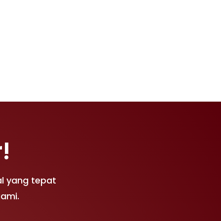
!
l yang tepat
kami.