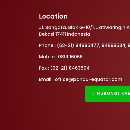
Location
Jl. Sangata, Blok G-10/1, Jatiwaringin 
Bekasi 17411 Indonesia
Phone : (62-21) 84995477, 84999534,
Mobile : 08111116066
Fax : (62-21) 8463504
Email : office@pandu-equator.com
HUBUNGI KA