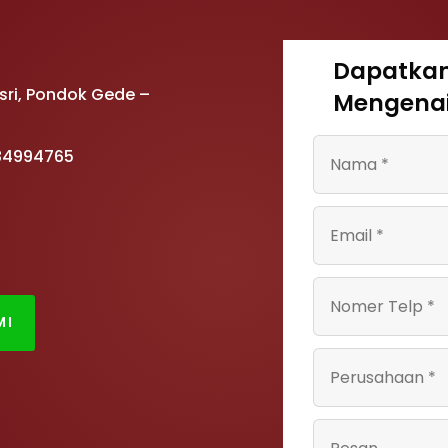
Dapatkan
Asri, Pondok Gede –
Mengenai
 84994765
MI