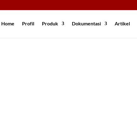
Home
Profil
Produk
Dokumentasi
Artikel
ngan dalam pembangunan jalan karena memerlukan penanganan yan
um (2005), terdapat beberapa metode yang dapat digunakan untu