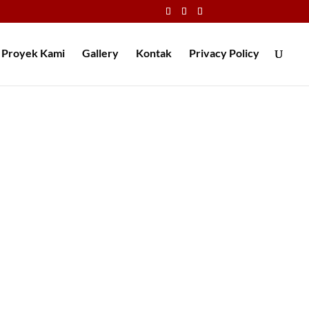
Proyek Kami
Gallery
Kontak
Privacy Policy
g berbeda dibandingkan tanah pada
k mengatasi permasalahan tanah...