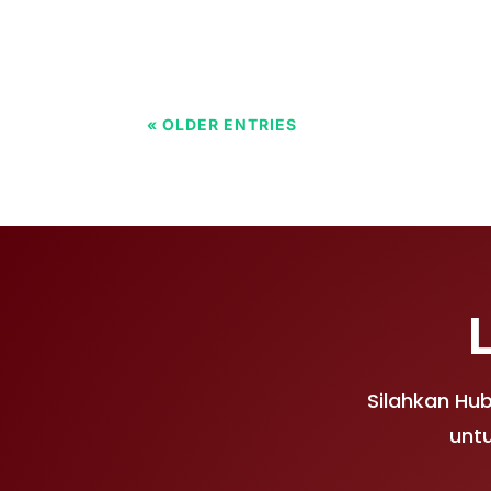
berfungsi untuk menahan air meresap kedal
« OLDER ENTRIES
Silahkan Hu
untu