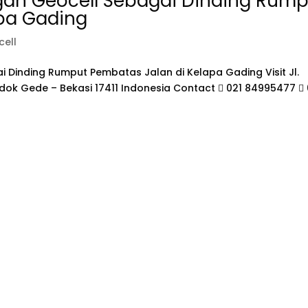
n Geocell Sebagai Dinding Rump
pa Gading
ell
Dinding Rumput Pembatas Jalan di Kelapa Gading Visit Jl.
ondok Gede – Bekasi 17411 Indonesia Contact  021 84995477  