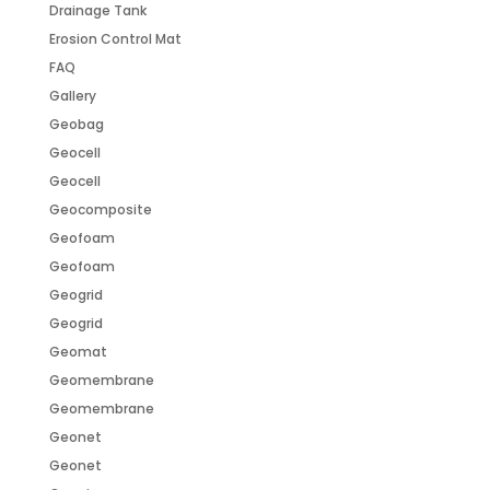
Drainage Tank
Erosion Control Mat
FAQ
Gallery
Geobag
Geocell
Geocell
Geocomposite
Geofoam
Geofoam
Geogrid
Geogrid
Geomat
Geomembrane
Geomembrane
Geonet
Geonet