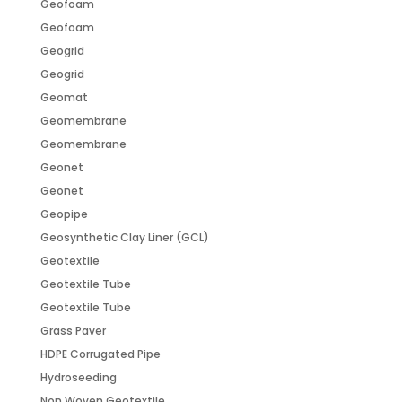
Geofoam
Geofoam
Geogrid
Geogrid
Geomat
Geomembrane
Geomembrane
Geonet
Geonet
Geopipe
Geosynthetic Clay Liner (GCL)
Geotextile
Geotextile Tube
Geotextile Tube
Grass Paver
HDPE Corrugated Pipe
Hydroseeding
Non Woven Geotextile