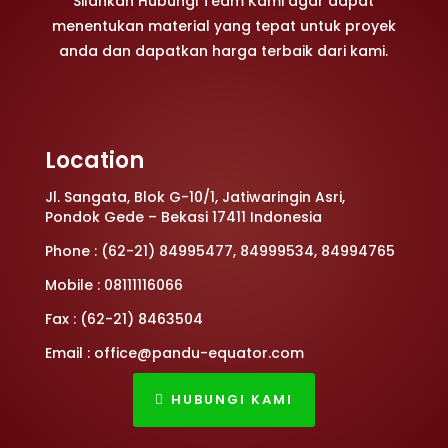
Silahkan Hubungi Team Kami agar dapat
menentukan material yang tepat untuk proyek
anda dan dapatkan harga terbaik dari kami.
Location
Jl. Sangata, Blok G-10/1, Jatiwaringin Asri,
Pondok Gede – Bekasi 17411 Indonesia
Phone : (62-21) 84995477, 84999534, 84994765
Mobile : 08111116066
Fax : (62-21) 8463504
Email : office@pandu-equator.com
HUBUNGI KAMI