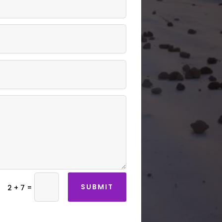
SUBMIT
=
2 + 7