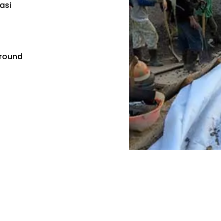
gasi
ground