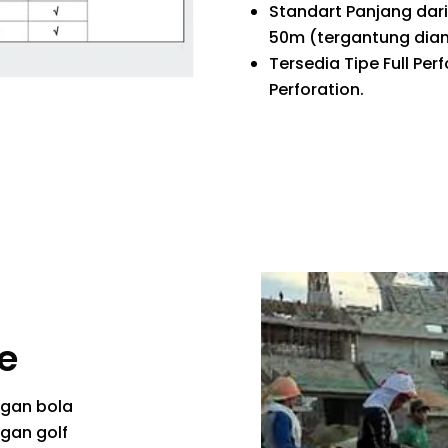
Standart Panjang dar
50m (tergantung diam
Tersedia Tipe Full Per
Perforation.
e
ngan bola
ngan golf