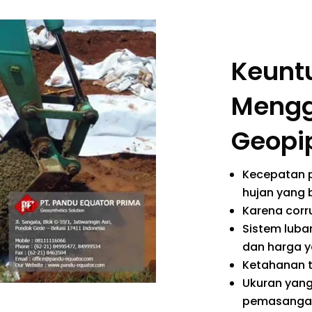
Keunt
Meng
Geopi
Kecepatan p
hujan yang 
Karena corr
Sistem luba
dan harga 
Ketahanan t
Ukuran yan
pemasanga