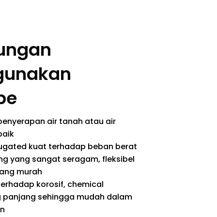
ungan
gunakan
pe
enyerapan air tanah atau air
baik
ugated kuat terhadap beban berat
ng yang sangat seragam, fleksibel
yang murah
erhadap korosif, chemical
g panjang sehingga mudah dalam
n