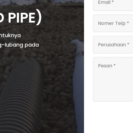
 PIPE)
ntuknya
g-lubang pada