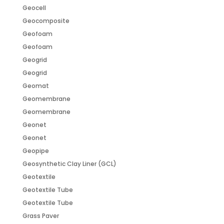
Geocell
Geocomposite
Geofoam
Geofoam
Geogrid
Geogrid
Geomat
Geomembrane
Geomembrane
Geonet
Geonet
Geopipe
Geosynthetic Clay Liner (GCL)
Geotextile
Geotextile Tube
Geotextile Tube
Grass Paver