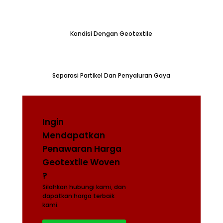
Kondisi Dengan Geotextile
Separasi Partikel Dan Penyaluran Gaya
Ingin
Mendapatkan
Penawaran Harga
Geotextile Woven
?
Silahkan hubungi kami, dan
dapatkan harga terbaik
kami.