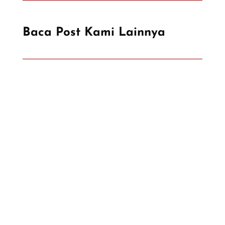
Baca Post Kami Lainnya
Salah satu tantangan yang harus siap
dihadapi oleh kepala proyek ketika
membangun konstruksi untuk
pembangunan jalan, kawasan perumahan,
hingga area industri adalah perbedaan