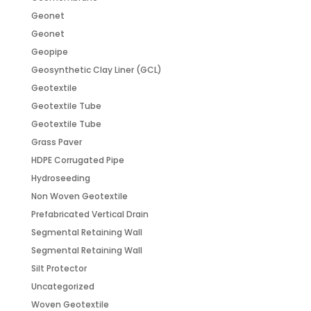
Geonet
Geonet
Geopipe
Geosynthetic Clay Liner (GCL)
Geotextile
Geotextile Tube
Geotextile Tube
Grass Paver
HDPE Corrugated Pipe
Hydroseeding
Non Woven Geotextile
Prefabricated Vertical Drain
Segmental Retaining Wall
Segmental Retaining Wall
Silt Protector
Uncategorized
Woven Geotextile