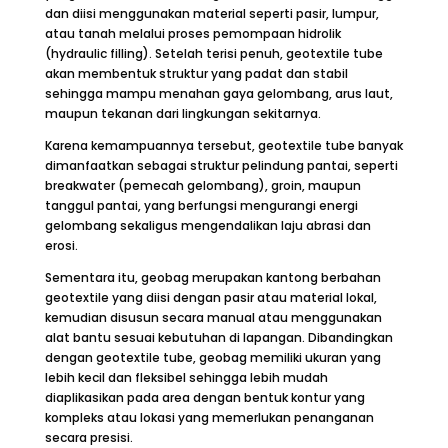
dan diisi menggunakan material seperti pasir, lumpur,
atau tanah melalui proses pemompaan hidrolik
(hydraulic filling). Setelah terisi penuh, geotextile tube
akan membentuk struktur yang padat dan stabil
sehingga mampu menahan gaya gelombang, arus laut,
maupun tekanan dari lingkungan sekitarnya.
Karena kemampuannya tersebut, geotextile tube banyak
dimanfaatkan sebagai struktur pelindung pantai, seperti
breakwater (pemecah gelombang), groin, maupun
tanggul pantai, yang berfungsi mengurangi energi
gelombang sekaligus mengendalikan laju abrasi dan
erosi.
Sementara itu, geobag merupakan kantong berbahan
geotextile yang diisi dengan pasir atau material lokal,
kemudian disusun secara manual atau menggunakan
alat bantu sesuai kebutuhan di lapangan. Dibandingkan
dengan geotextile tube, geobag memiliki ukuran yang
lebih kecil dan fleksibel sehingga lebih mudah
diaplikasikan pada area dengan bentuk kontur yang
kompleks atau lokasi yang memerlukan penanganan
secara presisi.