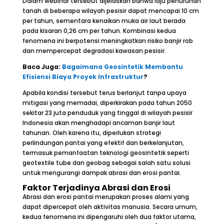
Dalam webinar tersebut dijelaskan bahwa laju penurunan
tanah di beberapa wilayah pesisir dapat mencapai 10 cm
per tahun, sementara kenaikan muka air laut berada
pada kisaran 0,26 cm per tahun. Kombinasi kedua
fenomena ini berpotensi meningkatkan risiko banjir rob
dan mempercepat degradasi kawasan pesisir.
Baca Juga:
Bagaimana Geosintetik Membantu
Efisiensi Biaya Proyek Infrastruktur
?
Apabila kondisi tersebut terus berlanjut tanpa upaya
mitigasi yang memadai, diperkirakan pada tahun 2050
sekitar 23 juta penduduk yang tinggal di wilayah pesisir
Indonesia akan menghadapi ancaman banjir laut
tahunan. Oleh karena itu, diperlukan strategi
perlindungan pantai yang efektif dan berkelanjutan,
termasuk pemanfaatan teknologi geosintetik seperti
geotextile tube dan geobag sebagai salah satu solusi
untuk mengurangi dampak abrasi dan erosi pantai.
Faktor Terjadinya Abrasi dan Erosi
Abrasi dan erosi pantai merupakan proses alami yang
dapat dipercepat oleh aktivitas manusia. Secara umum,
kedua fenomena ini dipengaruhi oleh dua faktor utama,