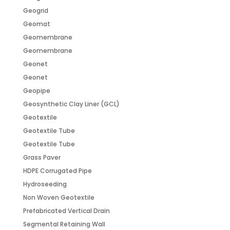
Geogrid
Geomat
Geomembrane
Geomembrane
Geonet
Geonet
Geopipe
Geosynthetic Clay Liner (GCL)
Geotextile
Geotextile Tube
Geotextile Tube
Grass Paver
HDPE Corrugated Pipe
Hydroseeding
Non Woven Geotextile
Prefabricated Vertical Drain
Segmental Retaining Wall