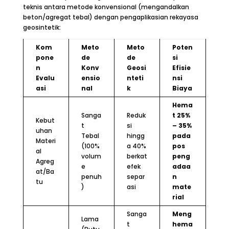
teknis antara metode konvensional (mengandalkan
beton/agregat tebal) dengan pengaplikasian rekayasa
geosintetik:
Kom
Meto
Meto
Poten
pone
de
de
si
n
Konv
Geosi
Efisie
Evalu
ensio
nteti
nsi
asi
nal
k
Biaya
Hema
Sanga
Reduk
t 25%
Kebut
t
si
– 35%
uhan
Tebal
hingg
pada
Materi
(100%
a 40%
pos
al
volum
berkat
peng
Agreg
e
efek
adaa
at/Ba
penuh
separ
n
tu
)
asi
mate
rial
Sanga
Meng
Lama
t
hema