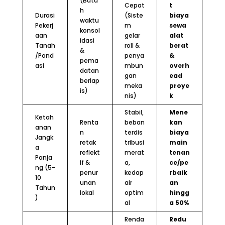
(Butu
Cepat
t
h
Durasi
(Siste
biaya
waktu
Pekerj
m
sewa
konsol
aan
gelar
alat
idasi
Tanah
roll &
berat
&
/Pond
penya
&
pema
asi
mbun
overh
datan
gan
ead
berlap
meka
proye
is)
nis)
k
Stabil,
Mene
Ketah
Renta
beban
kan
anan
n
terdis
biaya
Jangk
retak
tribusi
main
a
reflekt
merat
tenan
Panja
if &
a,
ce/pe
ng (5-
penur
kedap
rbaik
10
unan
air
an
Tahun
lokal
optim
hingg
)
al
a 50%
Renda
Redu