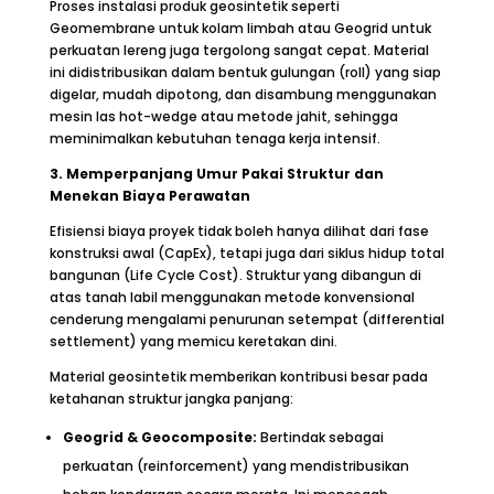
Proses instalasi produk geosintetik seperti
Geomembrane untuk kolam limbah atau Geogrid untuk
perkuatan lereng juga tergolong sangat cepat. Material
ini didistribusikan dalam bentuk gulungan (roll) yang siap
digelar, mudah dipotong, dan disambung menggunakan
mesin las hot-wedge atau metode jahit, sehingga
meminimalkan kebutuhan tenaga kerja intensif.
3. Memperpanjang Umur Pakai Struktur dan
Menekan Biaya Perawatan
Efisiensi biaya proyek tidak boleh hanya dilihat dari fase
konstruksi awal (CapEx), tetapi juga dari siklus hidup total
bangunan (Life Cycle Cost). Struktur yang dibangun di
atas tanah labil menggunakan metode konvensional
cenderung mengalami penurunan setempat (differential
settlement) yang memicu keretakan dini.
Material geosintetik memberikan kontribusi besar pada
ketahanan struktur jangka panjang:
Geogrid & Geocomposite:
Bertindak sebagai
perkuatan (reinforcement) yang mendistribusikan