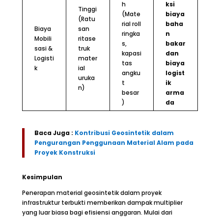
h
ksi
Tinggi
(Mate
biaya
(Ratu
rial roll
baha
Biaya
san
ringka
n
Mobili
ritase
s,
bakar
sasi &
truk
kapasi
dan
Logisti
mater
tas
biaya
k
ial
angku
logist
uruka
t
ik
n)
besar
arma
)
da
Baca Juga :
Kontribusi Geosintetik dalam
Pengurangan Penggunaan Material Alam pada
Proyek Konstruksi
Kesimpulan
Penerapan material geosintetik dalam proyek
infrastruktur terbukti memberikan dampak multiplier
yang luar biasa bagi efisiensi anggaran. Mulai dari