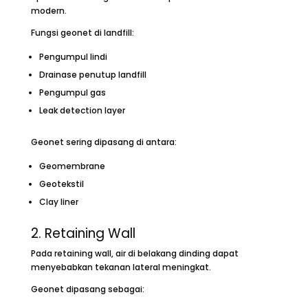
modern.
Fungsi geonet di landfill:
Pengumpul lindi
Drainase penutup landfill
Pengumpul gas
Leak detection layer
Geonet sering dipasang di antara:
Geomembrane
Geotekstil
Clay liner
2. Retaining Wall
Pada retaining wall, air di belakang dinding dapat
menyebabkan tekanan lateral meningkat.
Geonet dipasang sebagai: