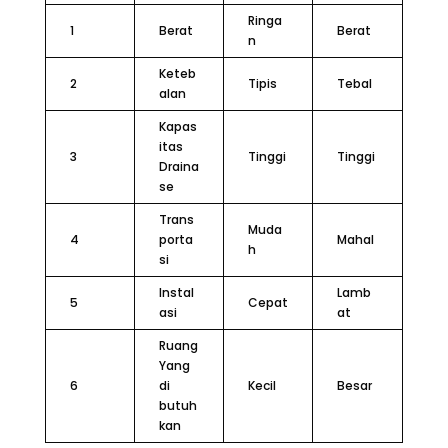
Ringa
1
Berat
Berat
n
Keteb
2
Tipis
Tebal
alan
Kapas
itas
3
Tinggi
Tinggi
Draina
se
Trans
Muda
4
porta
Mahal
h
si
Instal
Lamb
5
Cepat
asi
at
Ruang
Yang
6
di
Kecil
Besar
butuh
kan