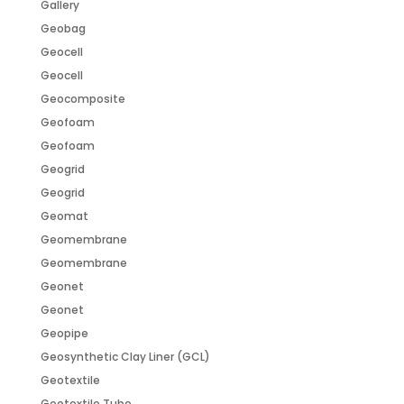
Gallery
Geobag
Geocell
Geocell
Geocomposite
Geofoam
Geofoam
Geogrid
Geogrid
Geomat
Geomembrane
Geomembrane
Geonet
Geonet
Geopipe
Geosynthetic Clay Liner (GCL)
Geotextile
Geotextile Tube