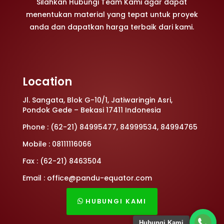
Silahkan Hubungi Team Kami agar dapat
menentukan material yang tepat untuk proyek
anda dan dapatkan harga terbaik dari kami.
Location
Jl. Sangata, Blok G-10/1, Jatiwaringin Asri,
Pondok Gede – Bekasi 17411 Indonesia
Phone : (62-21) 84995477, 84999534, 84994765
Mobile : 08111116066
Fax : (62-21) 8463504
Email : office@pandu-equator.com
HUBUNGI KAMI
Hubungi Kami