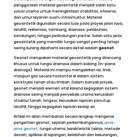
penggunaan material geosintetik menjadi salah satu
solusi utama untuk meningkatkan stabilitas, efisiensi,
dan umur layanan suatu infrastruktur. Material
geosintetik digunakan secara luas pada proyek jalan raya,
landfill, reklamasi, tambang, drainase, pelabuhan,
bendungan, hingga perlindungan pantai. Salah satu jenis
geosintetik yang memiliki fungsi sangat penting tetapi
sering kurang dipahami secara detail adalah
geonet
.
Geonet merupakan material geosintetik yang dirancang
khusus untuk fungsi drainase dalam bidang (in-plane
drainage). Material ini mampu mengalirkan air, lindi,
maupun gas secara horizontal di dalam sistem
konstruksi tanah atau limbah. Dalam banyak proyek,
geonet menjadi elemen vital karena kegagalan sistem
drainase sering menjadi penyebab utama kerusakan
struktur tanah, longsor, kerusakan lapisan penutup
landfill, hingga kegagalan lapisan kedap air.
Artikel ini akan membahas secara lengkap mengenai
pengertian geonet, sejarah perkembangannya,
jenis-
jenis geonet
, fungsi utama, karakteristik teknis, metode
desain, aplikasi di lapangan, kelebihan dan kekurangan,