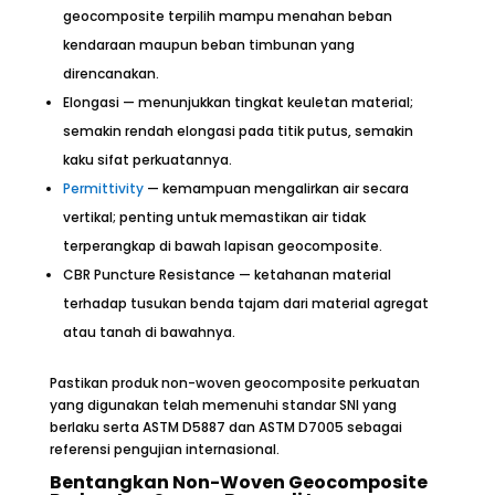
geocomposite terpilih mampu menahan beban
kendaraan maupun beban timbunan yang
direncanakan.
Elongasi — menunjukkan tingkat keuletan material;
semakin rendah elongasi pada titik putus, semakin
kaku sifat perkuatannya.
Permittivity
— kemampuan mengalirkan air secara
vertikal; penting untuk memastikan air tidak
terperangkap di bawah lapisan geocomposite.
CBR Puncture Resistance — ketahanan material
terhadap tusukan benda tajam dari material agregat
atau tanah di bawahnya.
Pastikan produk non-woven geocomposite perkuatan
yang digunakan telah memenuhi standar SNI yang
berlaku serta ASTM D5887 dan ASTM D7005 sebagai
referensi pengujian internasional.
Bentangkan Non-Woven Geocomposite