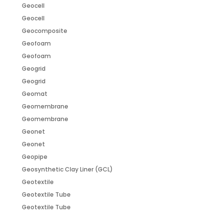
Geocell
Geocell
Geocomposite
Geofoam
Geofoam
Geogrid
Geogrid
Geomat
Geomembrane
Geomembrane
Geonet
Geonet
Geopipe
Geosynthetic Clay Liner (GCL)
Geotextile
Geotextile Tube
Geotextile Tube