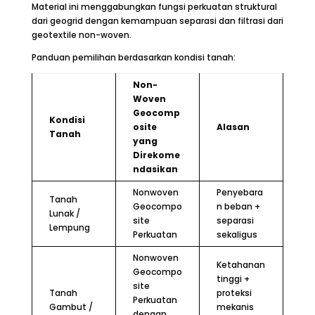
Material ini menggabungkan fungsi perkuatan struktural
dari geogrid dengan kemampuan separasi dan filtrasi dari
geotextile non-woven.
Panduan pemilihan berdasarkan kondisi tanah:
Non-
Woven
Geocomp
Kondisi
osite
Alasan
Tanah
yang
Direkome
ndasikan
Nonwoven
Penyebara
Tanah
Geocompo
n beban +
Lunak /
site
separasi
Lempung
Perkuatan
sekaligus
Nonwoven
Ketahanan
Geocompo
tinggi +
site
Tanah
proteksi
Perkuatan
Gambut /
mekanis
dengan