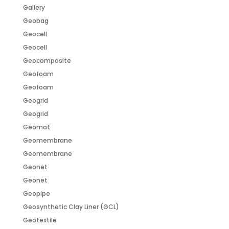
Gallery
Geobag
Geocell
Geocell
Geocomposite
Geofoam
Geofoam
Geogrid
Geogrid
Geomat
Geomembrane
Geomembrane
Geonet
Geonet
Geopipe
Geosynthetic Clay Liner (GCL)
Geotextile