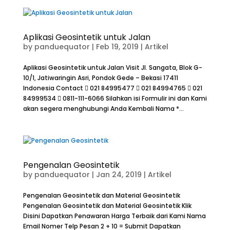
Aplikasi Geosintetik untuk Jalan
by
panduequator
|
Feb 19, 2019
|
Artikel
Aplikasi Geosintetik untuk Jalan Visit Jl. Sangata, Blok G-
10/1, Jatiwaringin Asri, Pondok Gede – Bekasi 17411
Indonesia Contact  021 84995477  021 84994765  021
84999534  0811-111-6066 Silahkan isi Formulir ini dan Kami
akan segera menghubungi Anda Kembali Nama *...
Pengenalan Geosintetik
by
panduequator
|
Jan 24, 2019
|
Artikel
Pengenalan Geosintetik dan Material Geosintetik
Pengenalan Geosintetik dan Material Geosintetik Klik
Disini Dapatkan Penawaran Harga Terbaik dari Kami Nama
Email Nomer Telp Pesan 2 + 10 = Submit Dapatkan