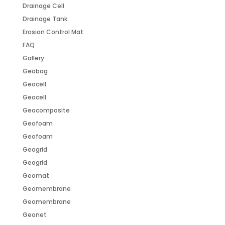
Drainage Cell
Drainage Tank
Erosion Control Mat
FAQ
Gallery
Geobag
Geocell
Geocell
Geocomposite
Geofoam
Geofoam
Geogrid
Geogrid
Geomat
Geomembrane
Geomembrane
Geonet