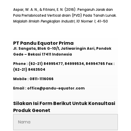
Aspar, W. A. N., & Fitriani, E. N. (2016). Pengaruh Jarak dan
Pola Prefabricated Vertical drain (PVD) Pada Tanah Lunak.
Majalah Ilmiah Pengkajian Industri
,
10 Nomer 1
, 41–50
PT Pandu Equator Prima
Jl. Sangata, Blok G-10/1, Jatiwaringin Asri, Pondok
Gede – Bekasi 17411 Indonesia
Phone : (62-21) 84995477, 84999534, 84994765
Fax :
(62-21) 8463504
Mobile : 0811-1116066
Email : office@pandu-equator.com
Silakan Isi Form Berikut Untuk Konsultasi
Produk Geonet