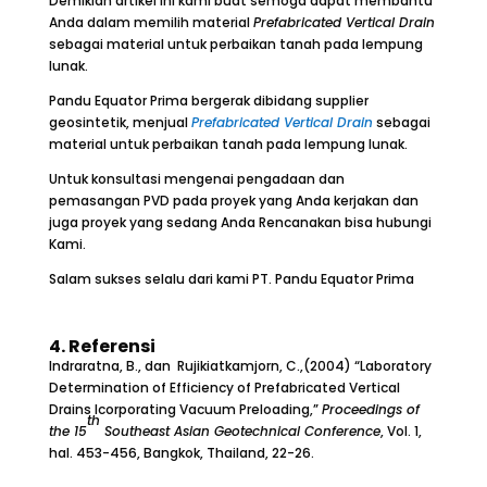
Demikian artikel ini kami buat semoga dapat membantu
Anda dalam memilih material
Prefabricated Vertical Drain
sebagai material untuk perbaikan tanah pada lempung
lunak.
Pandu Equator Prima bergerak dibidang supplier
geosintetik, menjual
Prefabricated Vertical Drain
sebagai
material untuk perbaikan tanah pada lempung lunak.
Untuk konsultasi mengenai pengadaan dan
pemasangan PVD pada proyek yang Anda kerjakan dan
juga proyek yang sedang Anda Rencanakan bisa hubungi
Kami.
Salam sukses selalu dari kami PT. Pandu Equator Prima
4.
Referensi
Indraratna, B., dan Rujikiatkamjorn, C.,(2004) “Laboratory
Determination of Efficiency of Prefabricated Vertical
Drains Icorporating Vacuum Preloading,”
Proceedings of
th
the 15
Southeast Asian Geotechnical Conference
, Vol. 1,
hal. 453-456, Bangkok, Thailand, 22-26.