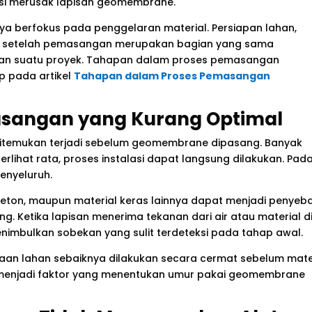
i merusak lapisan geomembrane.
nya berfokus pada penggelaran material. Persiapan lahan,
as setelah pemasangan merupakan bagian yang sama
lan suatu proyek. Tahapan dalam proses pemasangan
 pada artikel
Tahapan dalam Proses Pemasangan
masangan yang Kurang Optimal
 ditemukan terjadi sebelum geomembrane dipasang. Banyak
ihat rata, proses instalasi dapat langsung dilakukan. Pad
enyeluruh.
beton, maupun material keras lainnya dapat menjadi penyeb
 Ketika lapisan menerima tekanan dari air atau material d
imbulkan sobekan yang sulit terdeteksi pada tahap awal.
taan lahan sebaiknya dilakukan secara cermat sebelum mate
li menjadi faktor yang menentukan umur pakai geomembrane