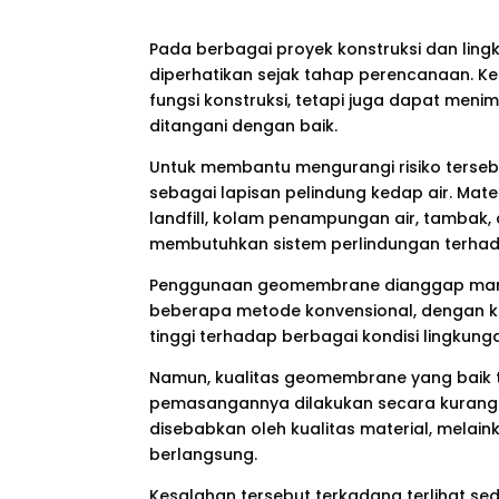
Pada berbagai proyek konstruksi dan lingk
diperhatikan sejak tahap perencanaan. K
fungsi konstruksi, tetapi juga dapat men
ditangani dengan baik.
Untuk membantu mengurangi risiko terse
sebagai lapisan pelindung kedap air. Mate
landfill, kolam penampungan air, tambak,
membutuhkan sistem perlindungan terha
Penggunaan geomembrane dianggap mampu
beberapa metode konvensional, dengan kar
tinggi terhadap berbagai kondisi lingkung
Namun, kualitas geomembrane yang baik t
pemasangannya dilakukan secara kurang 
disebabkan oleh kualitas material, melai
berlangsung.
Kesalahan tersebut terkadang terlihat s