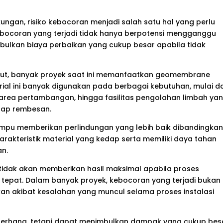
ungan, risiko kebocoran menjadi salah satu hal yang perlu
ebocoran yang terjadi tidak hanya berpotensi mengganggu
imbulkan biaya perbaikan yang cukup besar apabila tidak
but, banyak proyek saat ini memanfaatkan geomembrane
rial ini banyak digunakan pada berbagai kebutuhan, mulai da
 area pertambangan, hingga fasilitas pengolahan limbah ya
dap rembesan.
 memberikan perlindungan yang lebih baik dibandingka
akteristik material yang kedap serta memiliki daya tahan
an.
idak akan memberikan hasil maksimal apabila proses
tepat. Dalam banyak proyek, kebocoran yang terjadi bukan
nkan akibat kesalahan yang muncul selama proses instalasi
ederhana, tetapi dapat menimbulkan dampak yang cukup bes