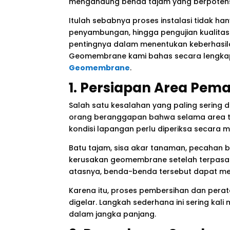
mengandung benda tajam yang berpotens
Itulah sebabnya proses instalasi tidak ha
penyambungan, hingga pengujian kualit
pentingnya dalam menentukan keberhasi
Geomembrane kami bahas secara lengkap
Geomembrane
.
1. Persiapan Area Pe
Salah satu kesalahan yang paling sering
orang beranggapan bahwa selama area terl
kondisi lapangan perlu diperiksa secara m
Batu tajam, sisa akar tanaman, pecahan 
kerusakan geomembrane setelah terpasang.
atasnya, benda-benda tersebut dapat men
Karena itu, proses pembersihan dan pera
digelar. Langkah sederhana ini sering ka
dalam jangka panjang.