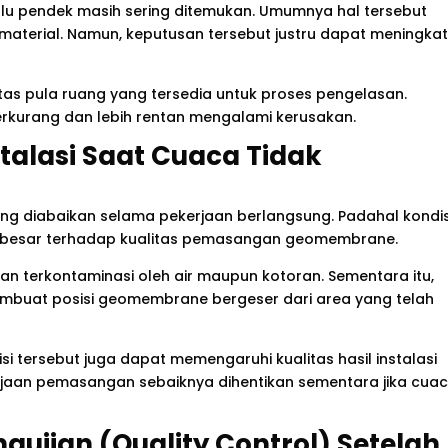
alu pendek masih sering ditemukan. Umumnya hal tersebut
aterial. Namun, keputusan tersebut justru dapat meningka
atas pula ruang yang tersedia untuk proses pengelasan.
rkurang dan lebih rentan mengalami kerusakan.
talasi Saat Cuaca Tidak
ing diabaikan selama pekerjaan berlangsung. Padahal kondis
p besar terhadap kualitas pemasangan geomembrane.
 terkontaminasi oleh air maupun kotoran. Sementara itu,
embuat posisi geomembrane bergeser dari area yang telah
si tersebut juga dapat memengaruhi kualitas hasil instalasi
erjaan pemasangan sebaiknya dihentikan sementara jika cua
gujian (Quality Control) Setelah