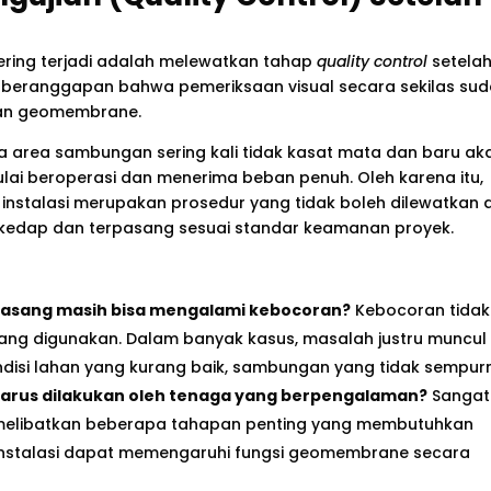
ering terjadi adalah melewatkan tahap
quality control
setela
 beranggapan bahwa pemeriksaan visual secara sekilas su
san geomembrane.
da area sambungan sering kali tidak kasat mata dan baru ak
lai beroperasi dan menerima beban penuh. Oleh karena itu,
h instalasi merupakan prosedur yang tidak boleh dilewatkan 
 kedap dan terpasang sesuai standar keamanan proyek.
asang masih bisa mengalami kebocoran?
Kebocoran tidak
 yang digunakan. Dalam banyak kasus, masalah justru muncul
disi lahan yang kurang baik, sambungan yang tidak sempur
us dilakukan oleh tenaga yang berpengalaman?
Sangat
elibatkan beberapa tahapan penting yang membutuhkan
s instalasi dapat memengaruhi fungsi geomembrane secara