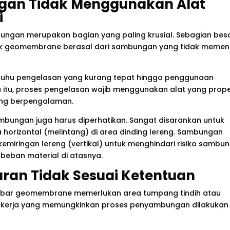
gan Tidak Menggunakan Alat
i
ungan merupakan bagian yang paling krusial. Sebagian bes
ek geomembrane berasal dari sambungan yang tidak memen
suhu pengelasan yang kurang tepat hingga penggunaan
a itu, proses pengelasan wajib menggunakan alat yang prop
yang berpengalaman.
ambungan juga harus diperhatikan. Sangat disarankan untuk
orizontal (melintang) di area dinding lereng. Sambungan
emiringan lereng (vertikal) untuk menghindari risiko sambu
 beban material di atasnya.
aran Tidak Sesuai Ketentuan
embar geomembrane memerlukan area tumpang tindih atau
rea kerja yang memungkinkan proses penyambungan dilakukan