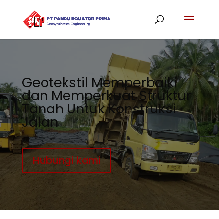
Geotekstil Memperbaiki
dan Memperkuat Struktur
Tanah Untuk Konstruksi
Jalan
Hubungi kami