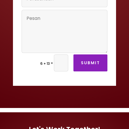
SUBMIT
=
6 + 13