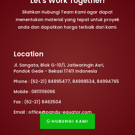
Let's Work Together!
Silahkan Hubungi Team Kami agar dapat
menentukan material yang tepat untuk proyek
anda dan dapatkan harga terbaik dari kami.
Location
Jl. Sangata, Blok G-10/1, Jatiwaringin Asri,
Pondok Gede – Bekasi 17411 Indonesia
Phone : (62-21) 84995477, 84999534, 84994765
Mobile : 08111116066
Fax : (62-21) 8463504
Email : office@pandu-equator.com
HUBUNGI KAMI