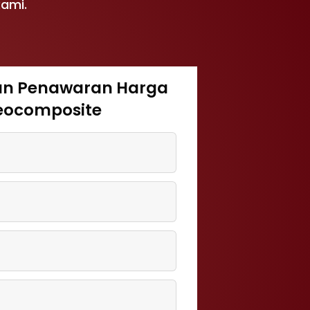
kami.
an Penawaran Harga
eocomposite