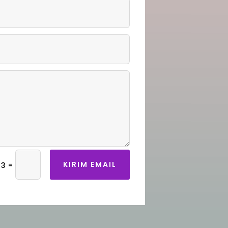
KIRIM EMAIL
=
 3