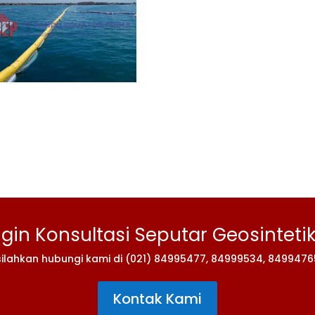
ngin Konsultasi Seputar Geosintetik
silahkan hubungi kami di (021) 84995477, 84999534, 8499476
Kontak Kami