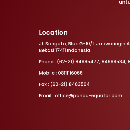
untu
Location
Jl. Sangata, Blok G-10/1, Jatiwaringin 
Bekasi 17411 Indonesia
Phone : (62-21) 84995477, 84999534,
Mobile : 08111116066
Fax : (62-21) 8463504
Email : office@pandu-equator.com