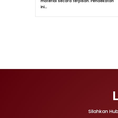
material secara terpisah. Pendekatan
ini...
Silahkan Hu