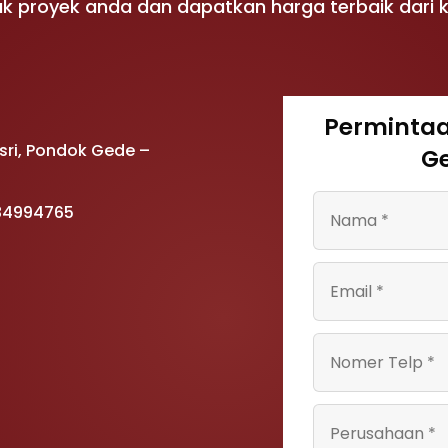
k proyek anda dan dapatkan harga terbaik dari 
Perminta
Asri, Pondok Gede –
G
 84994765