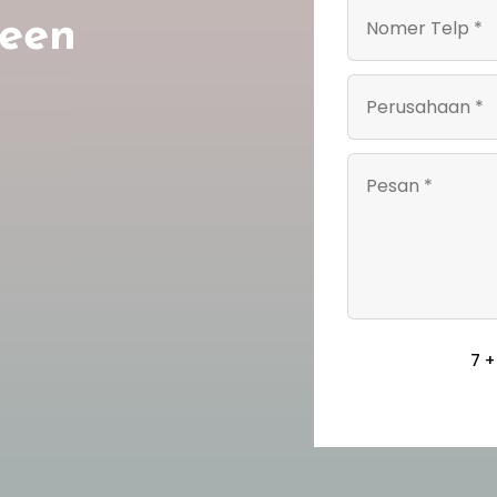
reen
7 +