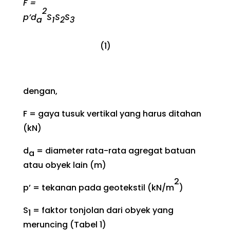
F =
2
p’d
S
S
S
a
1
2
3
(1)
dengan,
F = gaya tusuk vertikal yang harus ditahan
(kN)
d
= diameter rata-rata agregat batuan
a
atau obyek lain (m)
2
p’ = tekanan pada geotekstil (kN/m
)
S
= faktor tonjolan dari obyek yang
1
meruncing (Tabel 1)