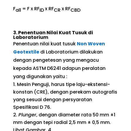
F
= F x RF
x RF
x RF
all
ID
CR
CBD
3.
Penentuan Nilai Kuat Tusuk di
Laboratorium
Penentuan nilai kuat tusuk
Non Woven
Geotextile
di Laboratorium dilakukan
dengan pengetesan yang mengacu
kepada ASTM D6241 adapun peralatan
yang digunakan yaitu :
Mesin Penguji, harus tipe laju-ekstensi-
konstan (CRE), dengan perekam autografis
yang sesuai dengan persyaratan
Spesifikasi D 76.
Plunger
, dengan diameter rata 50 mm ±1
mm dengan tepi radial 2,5 mm ± 0,5 mm.
Lihat Gambar. 4.