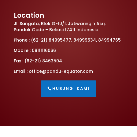
Location
Jl. Sangata, Blok G-10/1, Jatiwaringin Asri,
Pondok Gede – Bekasi 17411 Indonesia
Phone : (62-21) 84995477, 84999534, 84994765
Mobile :
08111116066
Fax : (62-21) 8463504
Email :
office@pandu-equator.com
HUBUNGI KAMI