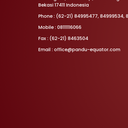
Bekasi 17411 Indonesia
Phone : (62-21) 84995477, 84999534,
Mobile : 08111116066
Fax : (62-21) 8463504
Email : office@pandu-equator.com