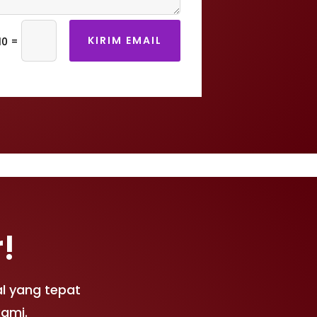
KIRIM EMAIL
=
10
!
l yang tepat
kami.