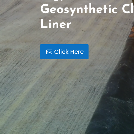
Geosynthetic C
Liner
Click Here