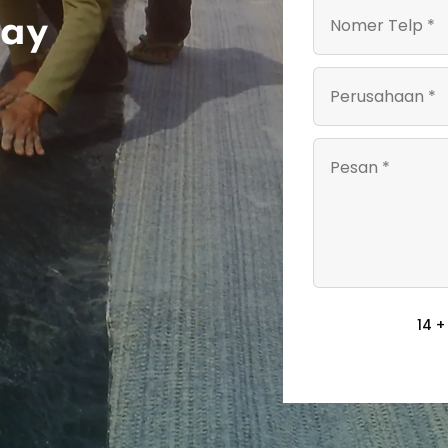
lay
14 +