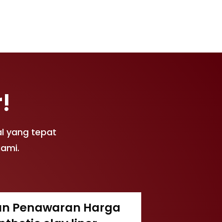
!
l yang tepat
kami.
an Penawaran Harga