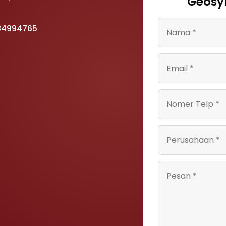
Geosyn
 84994765