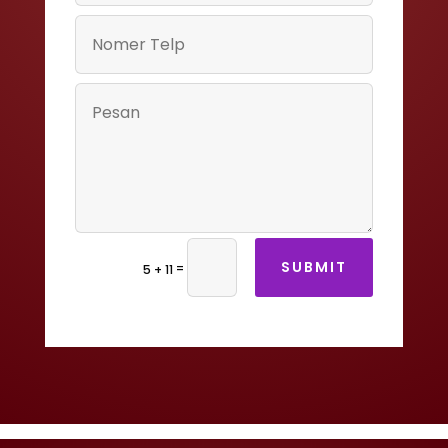
SUBMIT
=
5 + 11