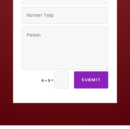
SUBMIT
=
6 + 9