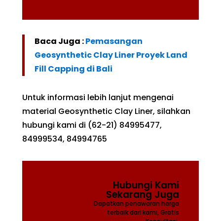
Baca Juga :
Pemasangan
Geosynthetic Clay Liner Proyek Land
Fill Capping di Bali
Untuk informasi lebih lanjut mengenai
material Geosynthetic Clay Liner, silahkan
hubungi kami di (62-21) 84995477,
84999534, 84994765
Hubungi Kami
Sekarang Juga
Dapatkan penawaran harga
terbaik dari kami, Gratis