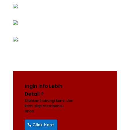
Ingin info Lebih
Detail ?
Silahkan hubungi kami, dan
kami siap membantu
anda
Click Here