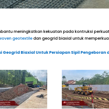
mbantu meningkatkan kekuatan pada kontruksi perkua
woven geotextile
dan geogrid biaxial untuk memperkua
 Geogrid Biaxial Untuk Persiapan Sipil Pengeboran 