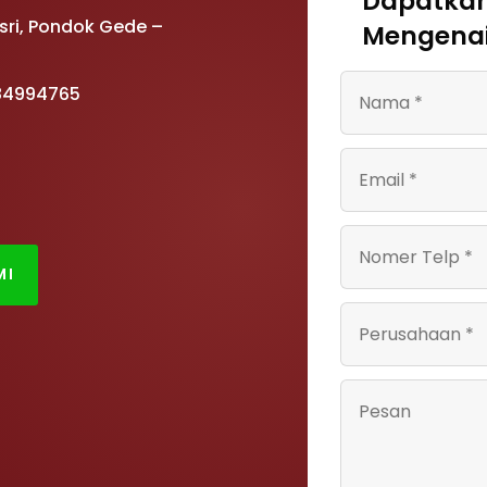
Dapatkan
Asri, Pondok Gede –
Mengenai
 84994765
MI