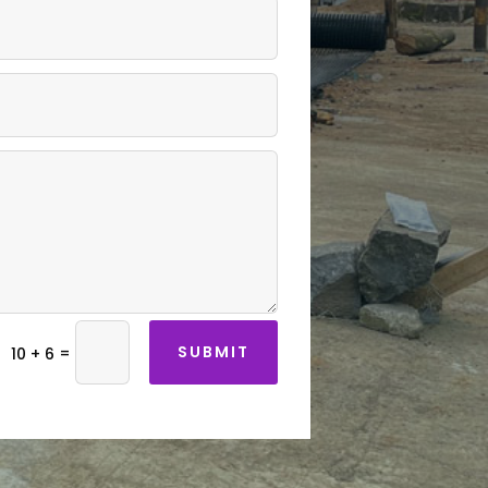
SUBMIT
=
10 + 6