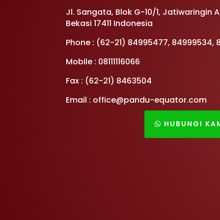
Jl. Sangata, Blok G-10/1, Jatiwaringin 
Bekasi 17411 Indonesia
Phone : (62-21) 84995477, 84999534,
Mobile : 08111116066
Fax : (62-21) 8463504
Email : office@pandu-equator.com
HUBUNGI KA