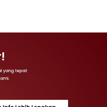
!
l yang tepat
kami.