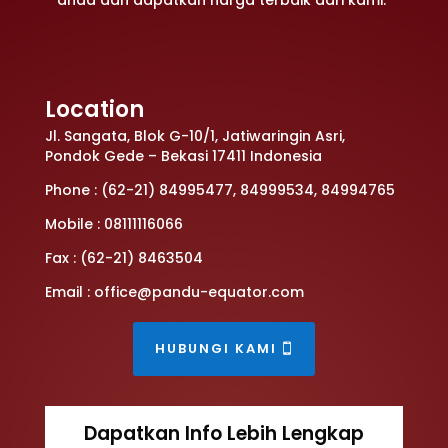
anda dan dapatkan harga terbaik dari kami.
Location
Jl. Sangata, Blok G-10/1, Jatiwaringin Asri,
Pondok Gede – Bekasi 17411 Indonesia
Phone : (62-21) 84995477, 84999534, 84994765
Mobile : 08111116066
Fax : (62-21) 8463504
Email : office@pandu-equator.com
HUBUNGI KAMI
Dapatkan Info Lebih Lengkap